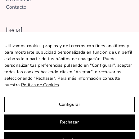
Contacto
Legal
Aviso legal
Utilizamos cookies propias y de terceros con fines analíticos y
Política de Privacidad
para mostrarte publicidad personalizada en función de un perfil
Política de Cookies
elaborado a partir de tus hábitos de navegación. Puedes
Configurar Cookies
personalizar tus preferencias pulsando en "Configurar", aceptar
Declaración de accesibilidad
todas las cookies haciendo clic en "Aceptar", o rechazarlas
seleccionando "Rechazar". Para más información consulta
nuestra
Política de Cookies
.
@2026 CENTRE SANT MARTÍ |
SITEMAP
Configurar
Rechazar