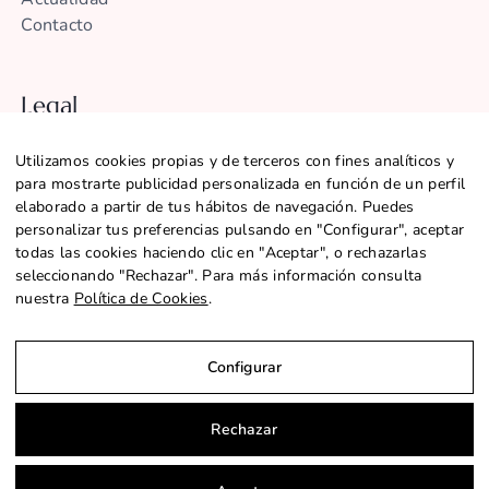
Contacto
Legal
Aviso legal
Utilizamos cookies propias y de terceros con fines analíticos y
Política de Privacidad
para mostrarte publicidad personalizada en función de un perfil
Política de Cookies
elaborado a partir de tus hábitos de navegación. Puedes
Configurar Cookies
personalizar tus preferencias pulsando en "Configurar", aceptar
Declaración de accesibilidad
todas las cookies haciendo clic en "Aceptar", o rechazarlas
seleccionando "Rechazar". Para más información consulta
nuestra
Política de Cookies
.
@2026 CENTRE SANT MARTÍ |
SITEMAP
Configurar
Rechazar