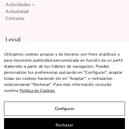
Actividades
Actualidad
Contacto
Legal
Aviso legal
Utilizamos cookies propias y de terceros con fines analíticos y
Política de Privacidad
para mostrarte publicidad personalizada en función de un perfil
Política de Cookies
elaborado a partir de tus hábitos de navegación. Puedes
Configurar Cookies
personalizar tus preferencias pulsando en "Configurar", aceptar
Declaración de accesibilidad
todas las cookies haciendo clic en "Aceptar", o rechazarlas
seleccionando "Rechazar". Para más información consulta
nuestra
Política de Cookies
.
@2026 CENTRE SANT MARTÍ |
SITEMAP
Configurar
Rechazar