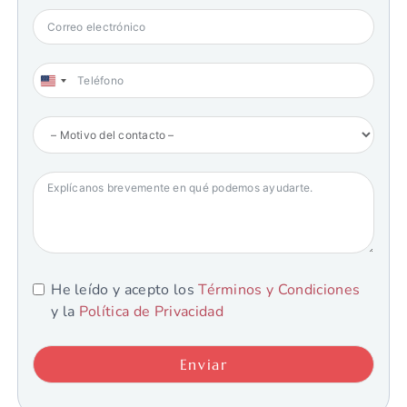
U
n
i
t
e
d
S
t
a
t
e
s
+
1
He leído y acepto los
Términos y Condiciones
y la
Política de Privacidad
Enviar