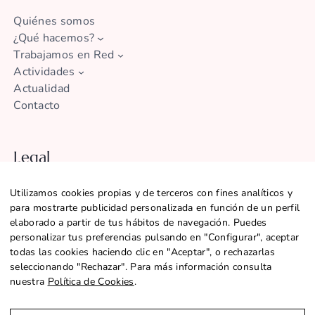
Quiénes somos
¿Qué hacemos?
Trabajamos en Red
Actividades
Actualidad
Contacto
Legal
Aviso legal
Utilizamos cookies propias y de terceros con fines analíticos y
Política de Privacidad
para mostrarte publicidad personalizada en función de un perfil
Política de Cookies
elaborado a partir de tus hábitos de navegación. Puedes
Configurar Cookies
personalizar tus preferencias pulsando en "Configurar", aceptar
Declaración de accesibilidad
todas las cookies haciendo clic en "Aceptar", o rechazarlas
seleccionando "Rechazar". Para más información consulta
nuestra
Política de Cookies
.
@2026 CENTRE SANT MARTÍ |
SITEMAP