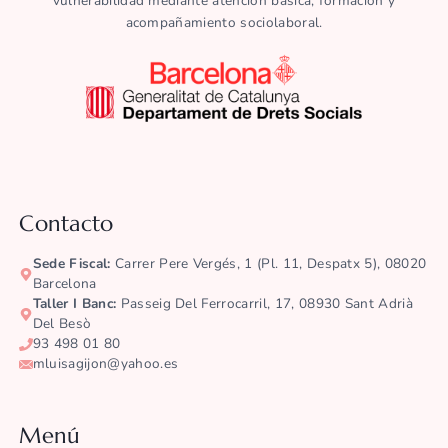
vulnerabilidad mediante atención básica, formación y
acompañamiento sociolaboral.
Contacto
Sede Fiscal:
Carrer Pere Vergés, 1 (pl. 11, Despatx 5), 08020
Barcelona
Taller I Banc:
Passeig Del Ferrocarril, 17, 08930 Sant Adrià
Del Besò
93 498 01 80
mluisagijon@yahoo.es
Menú